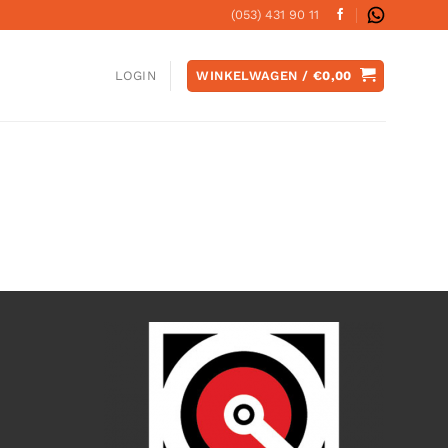
(053) 431 90 11
WINKELWAGEN /
€
0,00
LOGIN