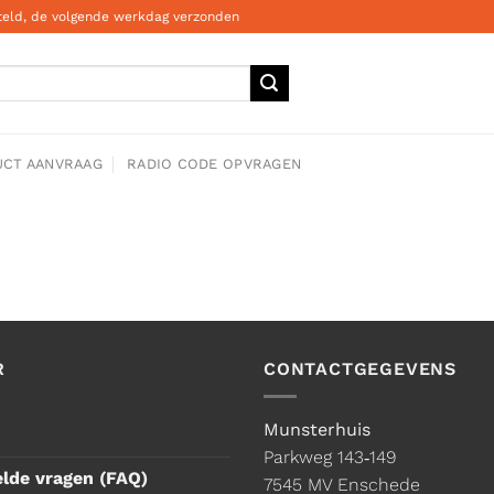
steld, de volgende werkdag verzonden
CT AANVRAAG
RADIO CODE OPVRAGEN
R
CONTACTGEGEVENS
Munsterhuis
Parkweg 143‑149
elde vragen (FAQ)
7545 MV Enschede