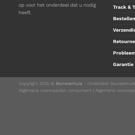
op voor het onderdeel dat u nodig
Track & 
heeft.
Bestellen
Verzendi
Retourne
Problee
Garantie
Copyright 2026 ©
Munsterhuis
- Onderdeel Munsterhui
Algemene voorwaarden consument
|
Algemene voorwaar