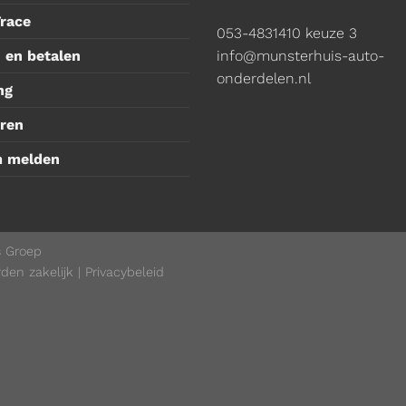
Trace
053-4831410
keuze 3
 en betalen
info@munsterhuis-auto-
onderdelen.nl
ng
ren
m melden
s Groep
den zakelijk
|
Privacybeleid