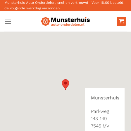
Ga
Munsterhuis Auto Onderdelen, snel en vertrouwd | Voor 16:00 besteld,
de volgende werkdag verzonden
naar
inhoud
Munsterhuis
Parkweg
143-149
7545 MV