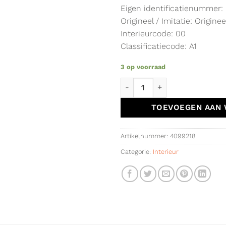
Eigen identificatienummer:
Origineel / Imitatie: Originee
Interieurcode: 00
Classificatiecode: A1
3 op voorraad
Armsteun origineel Renault Z
TOEVOEGEN AAN
Artikelnummer:
4099218
Categorie:
Interieur