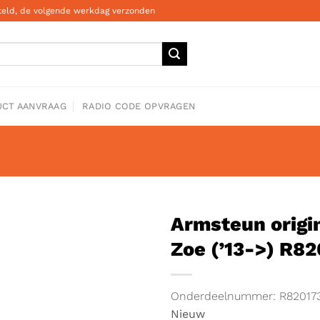
steld, de volgende werkdag verzonden
CT AANVRAAG
RADIO CODE OPVRAGEN
Armsteun origi
Zoe (’13->) R8
Onderdeelnummer: R82017
Nieuw