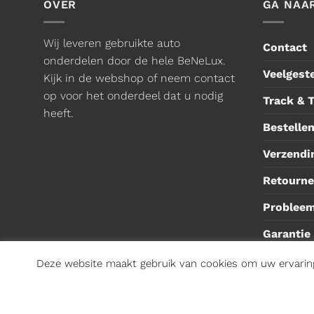
OVER
GA NAA
Wij leveren gebruikte auto
Contact
onderdelen door de hele BeNeLux.
Veelgest
Kijk in de webshop of neem contact
op voor het onderdeel dat u nodig
Track & 
heeft.
Bestellen
Verzendi
Retourne
Problee
Garantie
Deze website maakt gebruik van cookies om uw ervaring 
Copyright 2026 ©
Munsterhuis
- Onderdeel Munsterhui
Algemene voorwaarden consument
|
Algemene voorwaar