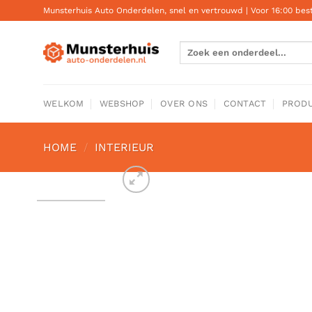
Ga
Munsterhuis Auto Onderdelen, snel en vertrouwd | Voor 16:00 be
naar
inhoud
Zoeken
naar:
WELKOM
WEBSHOP
OVER ONS
CONTACT
PRODU
HOME
/
INTERIEUR