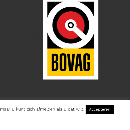
aar u kunt zich afmelden als u dat wilt.
Accepteren