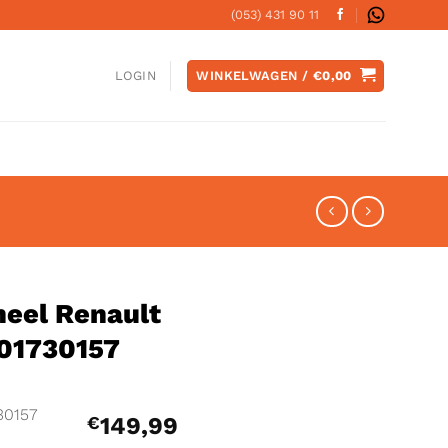
(053) 431 90 11
WINKELWAGEN /
€
0,00
LOGIN
neel Renault
201730157
30157
€
149,99