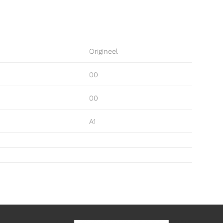
Origineel
00
00
A1