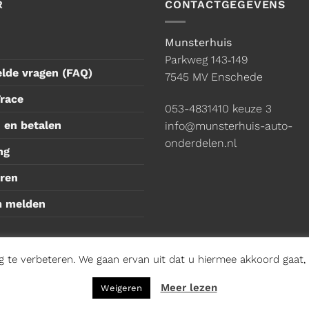
R
CONTACTGEGEVENS
Munsterhuis
Parkweg 143‑149
elde vragen (FAQ)
7545 MV Enschede
Trace
053-4831410
keuze 3
 en betalen
info@munsterhuis-auto-
onderdelen.nl
ng
ren
m melden
te verbeteren. We gaan ervan uit dat u hiermee akkoord gaat, m
s Groep
Meer lezen
Weigeren
den zakelijk
|
Privacybeleid