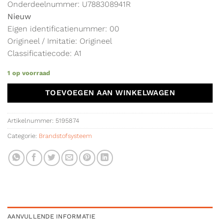
Onderdeelnummer: U788308941R
Nieuw
Eigen identificatienummer: 00
Origineel / Imitatie: Origineel
Classificatiecode: A1
1 op voorraad
TOEVOEGEN AAN WINKELWAGEN
Artikelnummer:
5195874
Categorie:
Brandstofsysteem
AANVULLENDE INFORMATIE