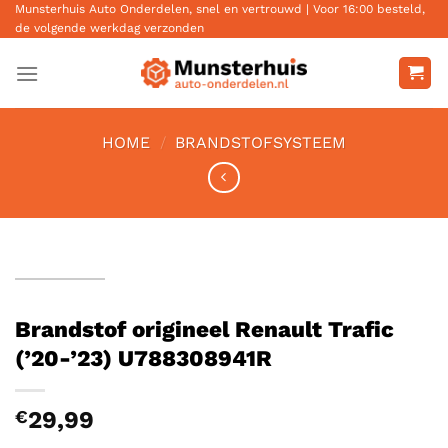
Ga
Munsterhuis Auto Onderdelen, snel en vertrouwd | Voor 16:00 besteld,
de volgende werkdag verzonden
naar
inhoud
HOME
/
BRANDSTOFSYSTEEM
Brandstof origineel Renault Trafic
(’20-’23) U788308941R
€
29,99