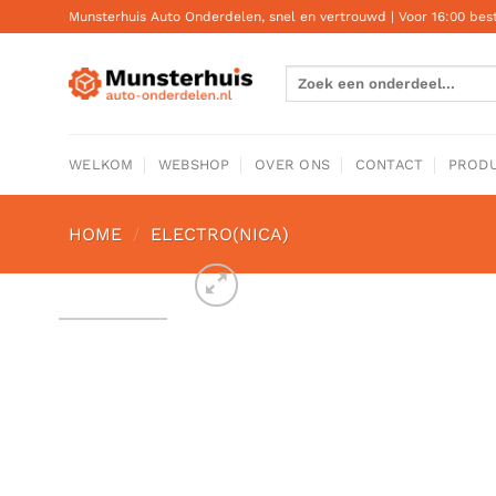
Ga
Munsterhuis Auto Onderdelen, snel en vertrouwd | Voor 16:00 be
naar
inhoud
Zoeken
naar:
WELKOM
WEBSHOP
OVER ONS
CONTACT
PRODU
HOME
/
ELECTRO(NICA)