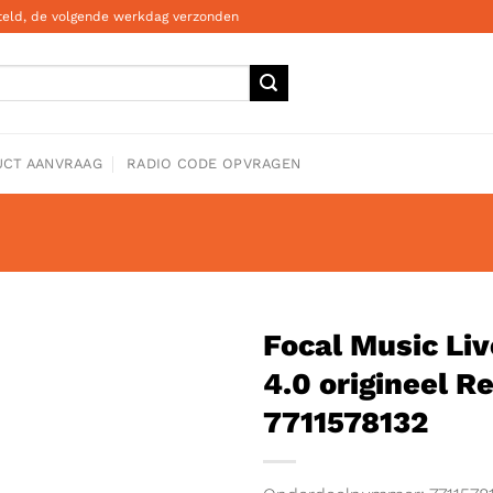
steld, de volgende werkdag verzonden
CT AANVRAAG
RADIO CODE OPVRAGEN
Focal Music Liv
4.0 origineel Re
7711578132