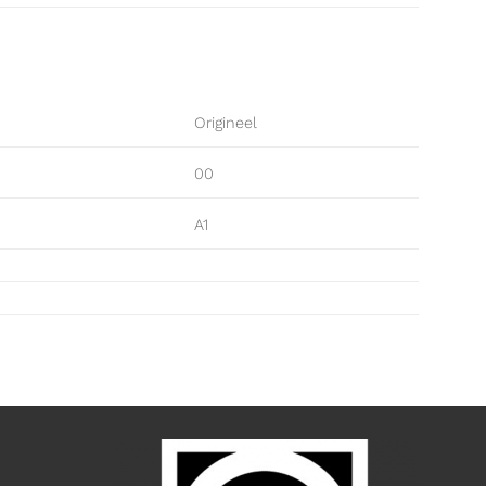
Origineel
00
A1