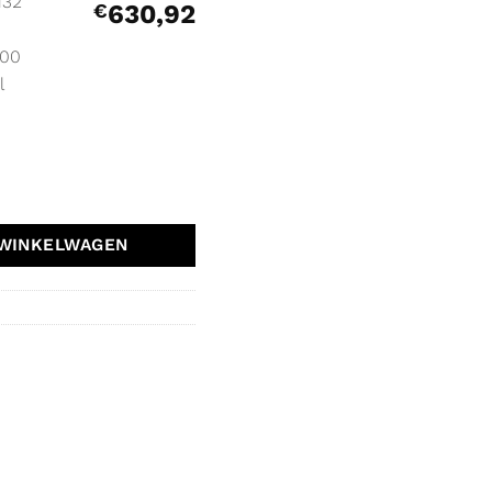
132
€
630,92
 00
l
l Renault Clio V 7711578132 aantal
 WINKELWAGEN