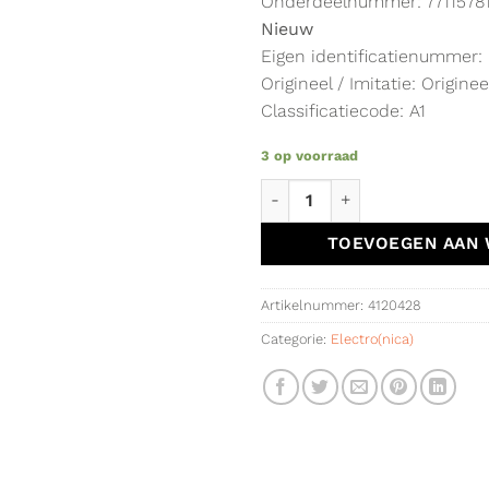
Onderdeelnummer: 7711578
Nieuw
Eigen identificatienummer:
Origineel / Imitatie: Originee
Classificatiecode: A1
3 op voorraad
Focal Music Live 4.0 originee
TOEVOEGEN AAN
Artikelnummer:
4120428
Categorie:
Electro(nica)