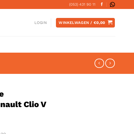
(053) 431 90 11
WINKELWAGEN /
€
0,00
LOGIN
e
nault Clio V