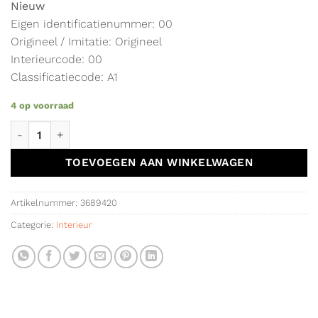
Nieuw
Eigen identificatienummer: 00
Origineel / Imitatie: Origineel
Interieurcode: 00
Classificatiecode: A1
4 op voorraad
Mattenset origineel Renault Captur II R8201711343 aantal
TOEVOEGEN AAN WINKELWAGEN
Artikelnummer:
3689420
Categorie:
Interieur