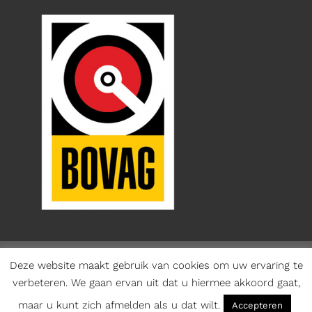
Deze website maakt gebruik van cookies om uw ervaring te
verbeteren. We gaan ervan uit dat u hiermee akkoord gaat,
Copyright 2026 ©
Munsterhuis
- Onderdeel Munsterhuis
maar u kunt zich afmelden als u dat wilt.
Groep
Accepteren