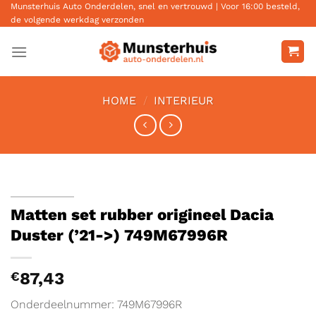
Ga
Munsterhuis Auto Onderdelen, snel en vertrouwd | Voor 16:00 besteld,
de volgende werkdag verzonden
naar
inhoud
HOME
/
INTERIEUR
Matten set rubber origineel Dacia
Duster (’21->) 749M67996R
€
87,43
Onderdeelnummer: 749M67996R