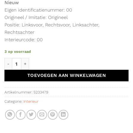
Nieuw
Eigen identificatienummer: 00
Origineel / Imitatie: Origineel
Positie: Linksvoor, Rechtsvoor, Linksachter,
Rechtsachter
Interieurcode: 00
3 op voorraad
Matten set rubber origineel Dacia Duster ('21->) 749M67996R
TOEVOEGEN AAN WINKELWAGEN
Artikelnummer:
5233479
Categorie:
Interieur