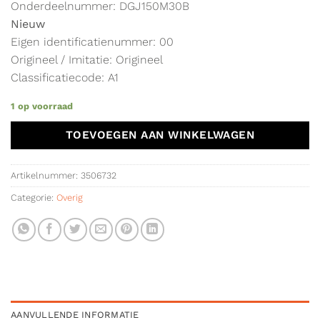
Onderdeelnummer: DGJ150M30B
Nieuw
Eigen identificatienummer: 00
Origineel / Imitatie: Origineel
Classificatiecode: A1
1 op voorraad
TOEVOEGEN AAN WINKELWAGEN
Artikelnummer:
3506732
Categorie:
Overig
AANVULLENDE INFORMATIE