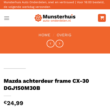
Ga
Munsterhuis Auto Onderdelen, snel en vertrouwd | Voor 16:00 besteld,
de volgende werkdag verzonden
naar
inhoud
HOME
/
OVERIG
Mazda achterdeur frame CX-30
DGJ150M30B
€
24,99