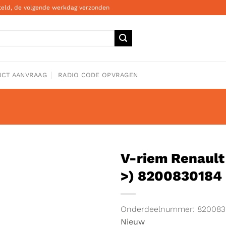
steld, de volgende werkdag verzonden
CT AANVRAAG
RADIO CODE OPVRAGEN
V-riem Renault C
>) 8200830184
Onderdeelnummer: 820083
Nieuw