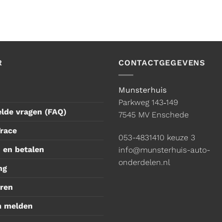
R
CONTACTGEGEVENS
Munsterhuis
Parkweg 143‑149
elde vragen (FAQ)
7545 MV Enschede
Trace
053-4831410
keuze 3
 en betalen
info@munsterhuis-auto-
onderdelen.nl
ng
ren
m melden