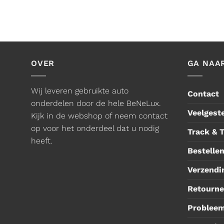
OVER
GA NAA
Wij leveren gebruikte auto
Contact
onderdelen door de hele BeNeLux.
Veelgest
Kijk in de webshop of neem contact
op voor het onderdeel dat u nodig
Track & 
heeft.
Bestellen
Verzendi
Retourne
Problee