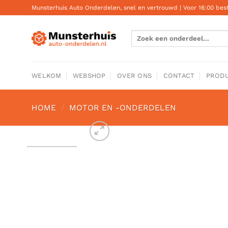
Ga
Munsterhuis Auto Onderdelen, snel en vertrouwd | Voor 16:00 be
naar
inhoud
Zoeken
naar:
WELKOM
WEBSHOP
OVER ONS
CONTACT
PRODU
HOME
/
MOTOR EN -ONDERDELEN