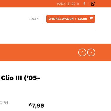
(053) 431 90 11
WINKELWAGEN /
€
0,00
LOGIN
lio III (’05-
0184
€
7,99