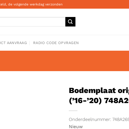
steld, de volgende werkdag verzonden
CT AANVRAAG
RADIO CODE OPVRAGEN
Bodemplaat ori
(’16-’20) 748A
Onderdeelnummer: 748A26
Nieuw