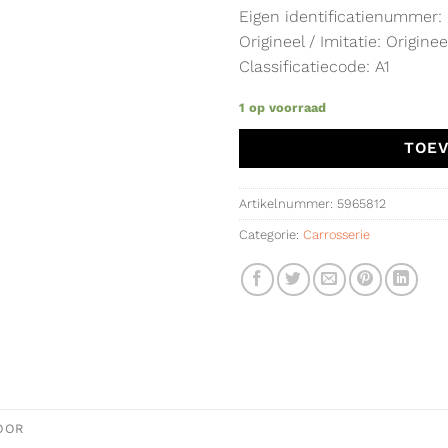
Eigen identificatienummer:
Origineel / Imitatie: Originee
Classificatiecode: A1
1 op voorraad
TOEV
Artikelnummer:
5965812
Categorie:
Carrosserie
OOR