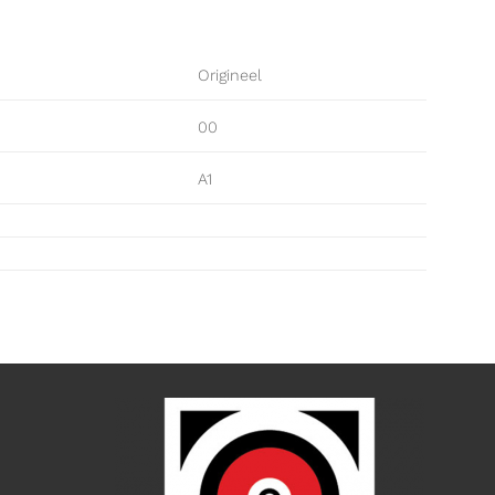
Origineel
00
A1