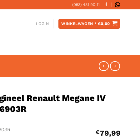
(053) 431 90 11
WINKELWAGEN /
€
0,00
LOGIN
gineel Renault Megane IV
26903R
903R
€
79,99