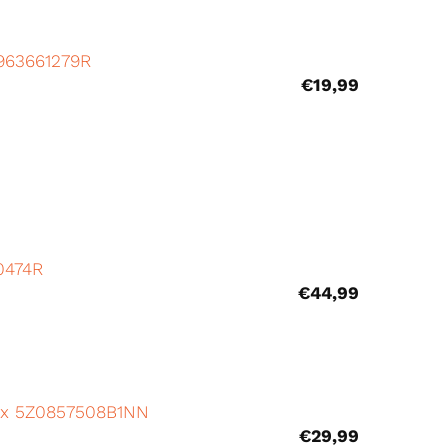
 963661279R
€
19,99
20474R
€
44,99
Fox 5Z0857508B1NN
€
29,99