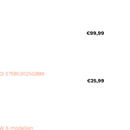
€
99,99
’20) 575853025G9B9
€
25,99
MW X-modellen