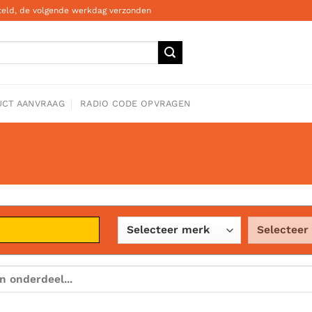
steld, de volgende werkdag verzonden
CT AANVRAAG
RADIO CODE OPVRAGEN