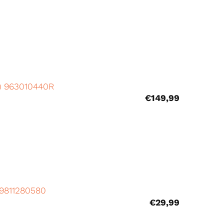
>) 963010440R
€
149,99
 9811280580
€
29,99