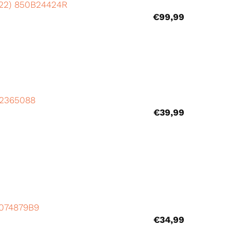
-’22) 850B24424R
€
99,99
) 2365088
€
39,99
8074879B9
€
34,99