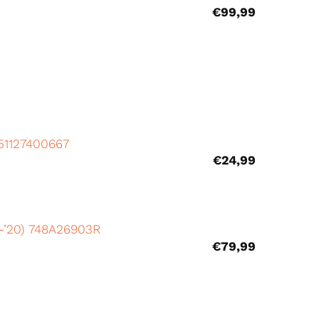
€
99,99
51127400667
€
24,99
6-’20) 748A26903R
€
79,99