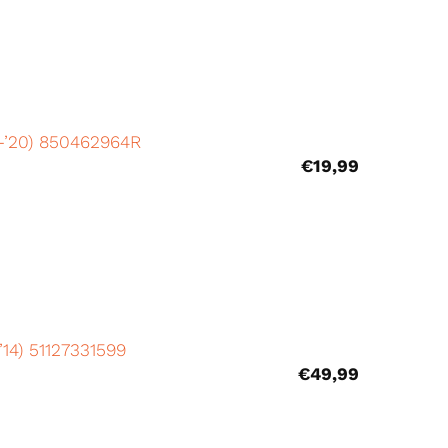
6-’20) 850462964R
€
19,99
14) 51127331599
€
49,99