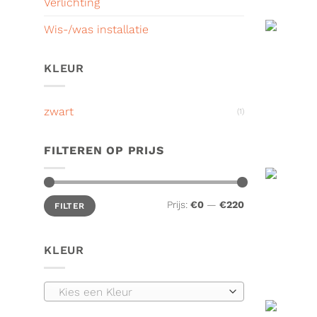
Verlichting
Wis-/was installatie
KLEUR
zwart
(1)
FILTEREN OP PRIJS
Min.
Max.
Prijs:
€0
—
€220
FILTER
prijs
prijs
KLEUR
Kies een Kleur