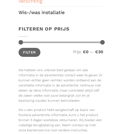
Verlichting
Wis-/was installatie
FILTEREN OP PRIJS
Min.
Max.
Prijs:
€0
—
€30
FILTER
prijs
prijs
We hebben ons uiterste best gedaan om alle
informatie in de advertenties correct weer te geven. Er
kunnen echter geen rechten worden ontleend aan de
verstrekte informatie in de advertentie. Vertrouw niet
alleen op deze informatie, maar controleer altijd zelf
de zaken welke voor jouw belangrijk zijn en je
beslissing zouden kunnen beïnvloeden.
Als u een product hebt aangeschaft op basis van
foutieve advertentie-informatie, kunt u het product
binnen 5 dagen kosteloos retourneren. Wij bieden een
volledige terugbetaling aan. Neem contact op met
onze klantenservice voor verdere instructies.