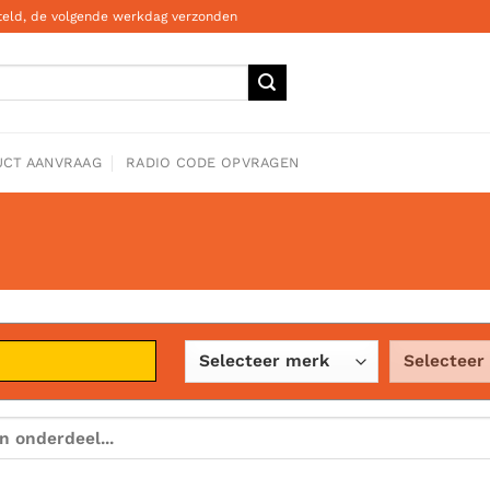
steld, de volgende werkdag verzonden
CT AANVRAAG
RADIO CODE OPVRAGEN