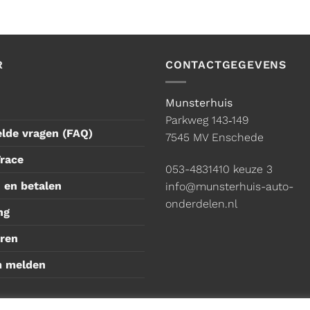
R
CONTACTGEGEVENS
Munsterhuis
Parkweg 143‑149
elde vragen (FAQ)
7545 MV Enschede
Trace
053-4831410
keuze 3
 en betalen
info@munsterhuis-auto-
onderdelen.nl
ng
ren
m melden