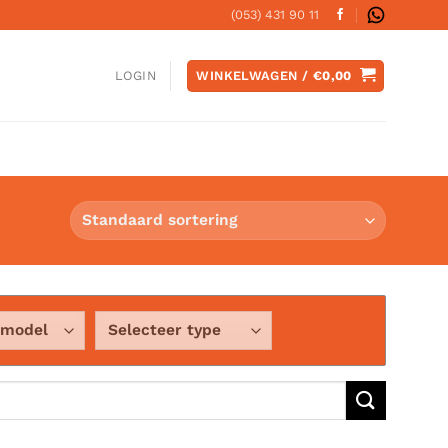
(053) 431 90 11
WINKELWAGEN /
€
0,00
LOGIN