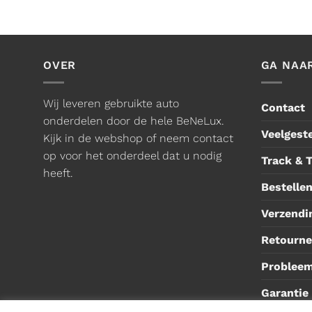
OVER
GA NAA
Wij leveren gebruikte auto
Contact
onderdelen door de hele BeNeLux.
Veelgest
Kijk in de webshop of neem contact
op voor het onderdeel dat u nodig
Track & 
heeft.
Bestellen
Verzendi
Retourne
Problee
Garantie