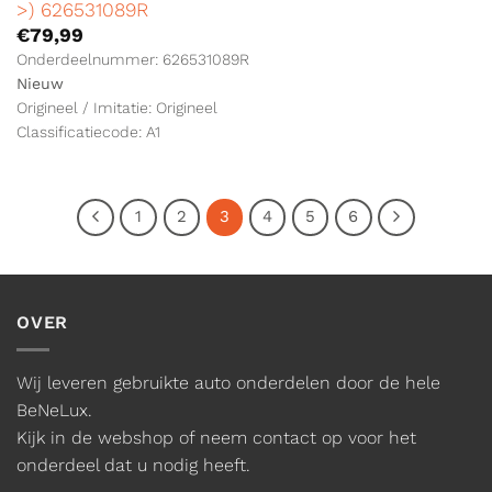
>) 626531089R
€
79,99
Onderdeelnummer: 626531089R
Nieuw
Origineel / Imitatie: Origineel
Classificatiecode: A1
1
2
3
4
5
6
OVER
Wij leveren gebruikte auto onderdelen door de hele
BeNeLux.
Kijk in de webshop of neem contact op voor het
onderdeel dat u nodig heeft.