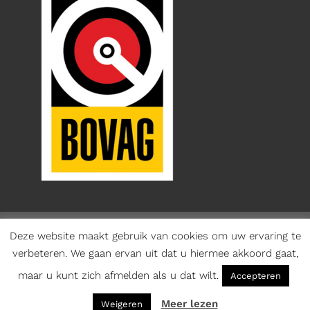
Deze website maakt gebruik van cookies om uw ervaring te
verbeteren. We gaan ervan uit dat u hiermee akkoord gaat,
Copyright 2026 ©
Munsterhuis
- Onderdeel Munsterhuis
maar u kunt zich afmelden als u dat wilt.
Groep
Accepteren
Algemene voorwaarden consument
|
Algemene voorwaarden
Meer lezen
Weigeren
zakelijk
|
Privacybeleid