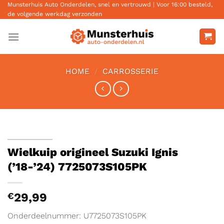
Ga
Munsterhuis Auto Onderdelen, snel en vertrouwd | Voor 16:00 besteld,
de volgende werkdag verzonden
naar
inhoud
HOME
/
CARROSSERIE
Wielkuip origineel Suzuki Ignis
(’18-’24) 7725073S105PK
€
29,99
Onderdeelnummer: U7725073S105PK