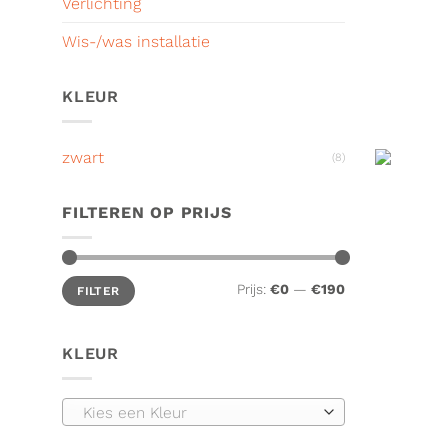
Verlichting
Wis-/was installatie
KLEUR
zwart
(8)
FILTEREN OP PRIJS
Min.
Max.
Prijs:
€0
—
€190
FILTER
prijs
prijs
KLEUR
Kies een Kleur