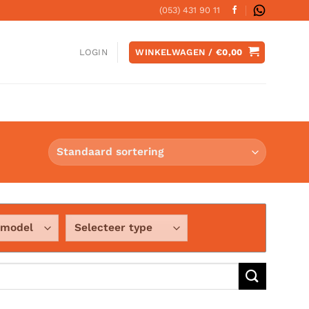
(053) 431 90 11
WINKELWAGEN /
€
0,00
LOGIN