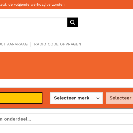
steld, de volgende werkdag verzonden
CT AANVRAAG
RADIO CODE OPVRAGEN