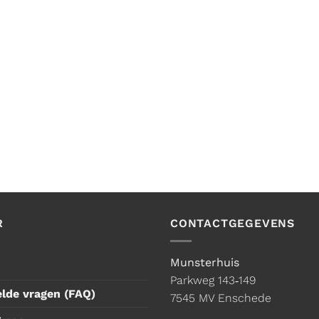
R
CONTACTGEGEVENS
Munsterhuis
Parkweg 143‑149
elde vragen (FAQ)
7545 MV Enschede