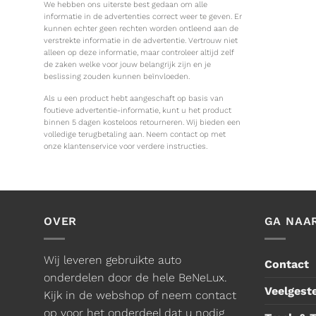
We hebben ons uiterste best gedaan om alle
informatie in de advertenties correct weer te geven. Er
kunnen echter geen rechten worden ontleend aan de
verstrekte informatie in de advertentie. Vertrouw niet
alleen op deze informatie, maar controleer altijd zelf
de zaken welke voor jouw belangrijk zijn en je
beslissing zouden kunnen beïnvloeden.
Als u een product hebt aangeschaft op basis van
foutieve advertentie-informatie, kunt u het product
binnen 5 dagen kosteloos retourneren. Wij bieden een
volledige terugbetaling aan. Neem contact op met
onze klantenservice voor verdere instructies.
OVER
GA NAA
Wij leveren gebruikte auto
Contact
onderdelen door de hele BeNeLux.
Veelgest
Kijk in de webshop of neem contact
op voor het onderdeel dat u nodig